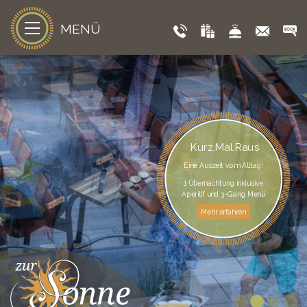
MENÜ
Kurz.Mal.Raus
Eine Auszeit vom Alltag!
1 Übernachtung inklusive
Aperitif und 3-Gang Menü
Mehr erfahren